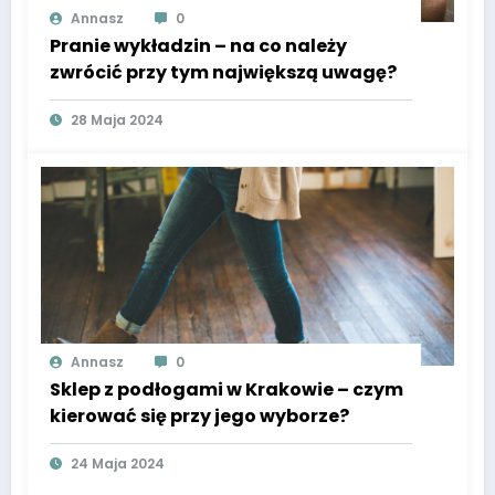
Annasz
0
Pranie wykładzin – na co należy
zwrócić przy tym największą uwagę?
28 Maja 2024
Annasz
0
Sklep z podłogami w Krakowie – czym
kierować się przy jego wyborze?
24 Maja 2024