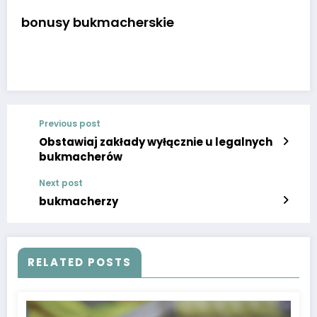
bonusy bukmacherskie
Previous post
Obstawiaj zakłady wyłącznie u legalnych
bukmacherów
Next post
bukmacherzy
RELATED POSTS