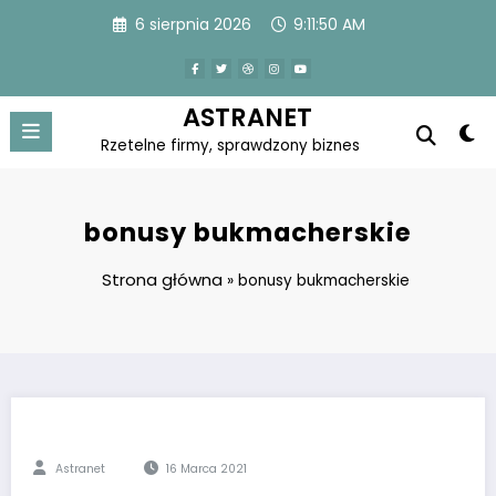
Skip
6 sierpnia 2026
9:11:50 AM
to
content
ASTRANET
Rzetelne firmy, sprawdzony biznes
bonusy bukmacherskie
Strona główna
»
bonusy bukmacherskie
Astranet
16 Marca 2021