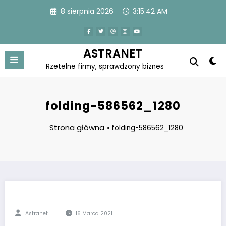
Skip
8 sierpnia 2026
3:15:42 AM
to
content
ASTRANET
Rzetelne firmy, sprawdzony biznes
folding-586562_1280
Strona główna
»
folding-586562_1280
Astranet
16 Marca 2021