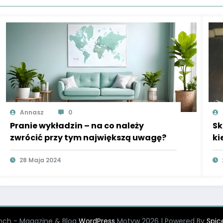
Annasz
0
Pranie wykładzin – na co należy
Sk
zwrócić przy tym największą uwagę?
ki
28 Maja 2024
nch - Magazine & Blog
WordPress
Motyw 2026 | Powered By
Spi