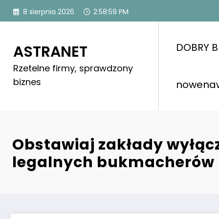
Skip
8 sierpnia 2026
2:59:00 PM
to
content
DOBRY B
ASTRANET
Rzetelne firmy, sprawdzony
biznes
nowena
Obstawiaj zakłady wyłącz
legalnych bukmacherów