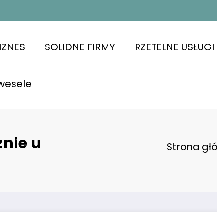
IZNES
SOLIDNE FIRMY
RZETELNE USŁUGI
wesele
nie u
Strona gł