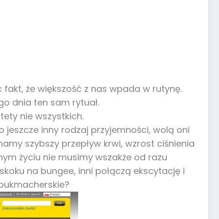
c fakt, że większość z nas wpada w rutynę.
go dnia ten sam rytuał.
ety nie wszystkich.
jeszcze inny rodzaj przyjemności, wolą oni
amy szybszy przepływ krwi, wzrost ciśnienia
nnym życiu nie musimy wszakże od razu
koku na bungee, inni połączą ekscytację i
 bukmacherskie?