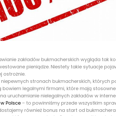
tawianie zakładów bukmacherskich wygląda tak ko
westowane pieniądze. Niestety takie sytuacje pojaw
j ostrożnie.
 niepewnych stronach bukmacherskich, których pow
 bowiem legalnymi firmami, które mają stosowne
ię na uruchamianie nielegalnych zakładów w interne
 w Polsce
– to powinniśmy przede wszystkim spra
dostajemy również bonus na start od bukmachera