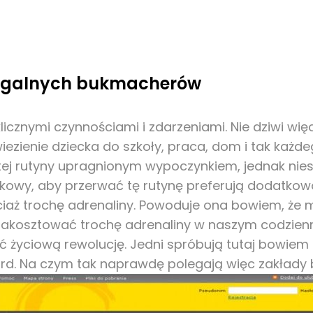
 legalnych bukmacherów
icznymi czynnościami i zdarzeniami. Nie dziwi wię
ezienie dziecka do szkoły, praca, dom i tak każde
tej rutyny upragnionym wypoczynkiem, jednak niest
owy, aby przerwać tę rutynę preferują dodatkowo 
iaż trochę adrenaliny. Powoduje ona bowiem, że m
y zakosztować trochę adrenaliny w naszym codzie
 życiową rewolucję. Jedni spróbują tutaj bowiem s
ard. Na czym tak naprawdę polegają więc zakłady