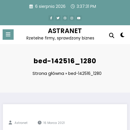
Skip
6 sierpnia 2026
3:37:31 PM
to
content
ASTRANET
Rzetelne firmy, sprawdzony biznes
bed-142516_1280
Strona główna
»
bed-142516_1280
Astranet
16 Marca 2021