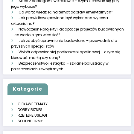
Sklep z podłogami w Krakowie – czym kierować się przy
jego wyborze?
Co warto wiedzieć na temat odpraw emerytalnych?
Jak prawidłowo powinna być wykonana wycena
aktuarialna?
Nowoczesne projekty i adaptacje projektów budowlanych
– co warto o tym wiedzieć?
Jak zdobyć uprawnienia budowlane – przewodnik dla
przyszłych specjalistów
Wybór odpowiedniej podkaszarki spalinowej – czym się
kierować: marką czy ceną?
Bezpieczeństwo i estetyka – szklane balustrady w
przestrzeniach zewnętrznych
Kategorie
CIEKAWE TEMATY
DOBRY BIZNES
RZETELNE USŁUGI
SOLIDNE FIRMY