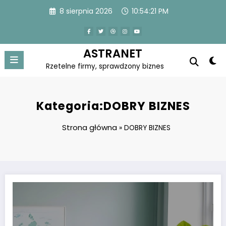
Skip
8 sierpnia 2026
10:54:22 PM
to
content
ASTRANET
Rzetelne firmy, sprawdzony biznes
Kategoria:DOBRY BIZNES
Strona główna
»
DOBRY BIZNES
Pranie wykładzin – na co należy zwrócić przy tym największą uwagę?