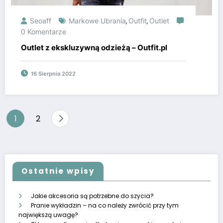
Seoaff
Markowe Ubrania
Outfit
Outlet
,
,
0 Komentarze
Outlet z ekskluzywną odzieżą – Outfit.pl
16 Sierpnia 2022
Stronicowanie
1
2
wpisów
Ostatnie wpisy
Jakie akcesoria są potrzebne do szycia?
Pranie wykładzin – na co należy zwrócić przy tym
największą uwagę?