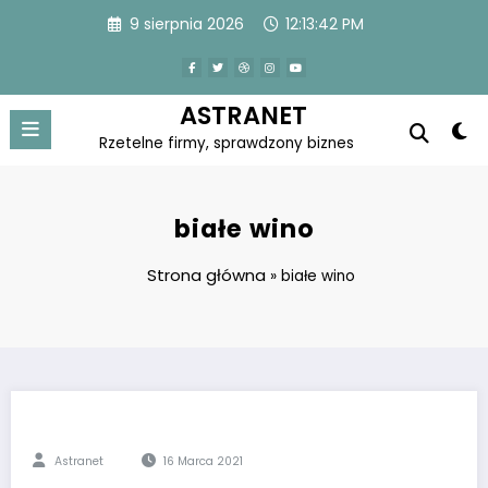
Skip
9 sierpnia 2026
12:13:42 PM
to
content
ASTRANET
Rzetelne firmy, sprawdzony biznes
białe wino
Strona główna
»
białe wino
Astranet
16 Marca 2021