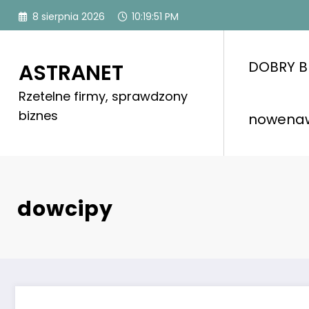
Skip
8 sierpnia 2026
10:19:52 PM
to
content
DOBRY B
ASTRANET
Rzetelne firmy, sprawdzony
biznes
nowena
dowcipy