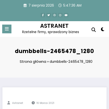
Skip
7 sierpnia 2026
5:47:36 AM
to
content
ASTRANET
Rzetelne firmy, sprawdzony biznes
dumbbells-2465478_1280
Strona główna
»
dumbbells-2465478_1280
Astranet
16 Marca 2021