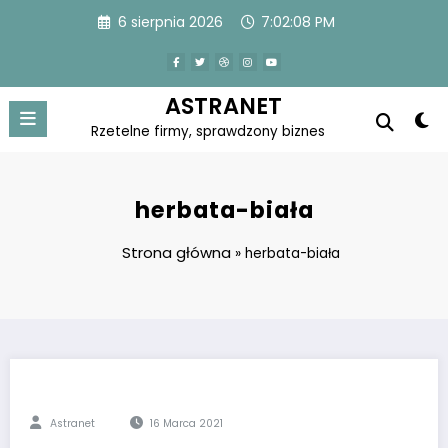
Skip
6 sierpnia 2026
7:02:08 PM
to
content
ASTRANET
Rzetelne firmy, sprawdzony biznes
herbata-biała
Strona główna
»
herbata-biała
Astranet
16 Marca 2021