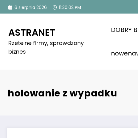
Skip
6 sierpnia 2026
11:30:02 PM
to
content
DOBRY B
ASTRANET
Rzetelne firmy, sprawdzony
biznes
nowena
holowanie z wypadku