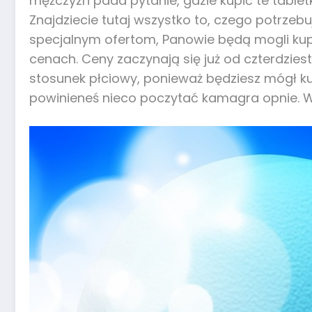
mężczyzn pada pytanie, gdzie kupić te tablet
Znajdziecie tutaj wszystko to, czego potrzebu
specjalnym ofertom, Panowie będą mogli kupić
cenach. Ceny zaczynają się już od czterdziest
stosunek płciowy, ponieważ będziesz mógł ku
powinieneś nieco poczytać kamagra opnie. W