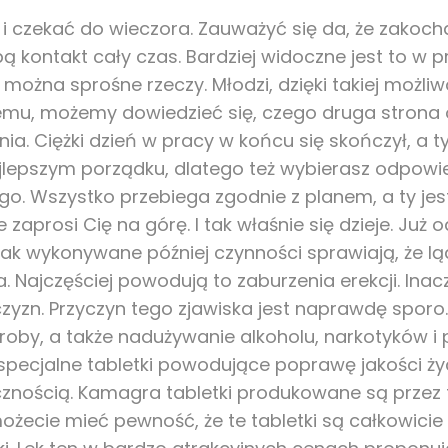
i czekać do wieczora. Zauważyć się da, że zakoc
bą kontakt cały czas. Bardziej widoczne jest to w 
 można sprośne rzeczy. Młodzi, dzięki takiej możli
 temu, możemy dowiedzieć się, czego druga strona o
ia. Ciężki dzień w pracy w końcu się skończył, a t
lepszym porządku, dlatego też wybierasz odpowiedn
go. Wszystko przebiega zgodnie z planem, a ty je
 zaprosi Cię na górę. I tak właśnie się dzieje. Ju
dnak wykonywane później czynności sprawiają, że ląd
ia. Najczęściej powodują to zaburzenia erekcji. Ina
zyzn. Przyczyn tego zjawiska jest naprawdę sporo.
roby, a także nadużywanie alkoholu, narkotyków i
specjalne tabletki powodujące poprawę jakości ży
ecznością. Kamagra tabletki produkowane są prze
możecie mieć pewność, że te tabletki są całkowici