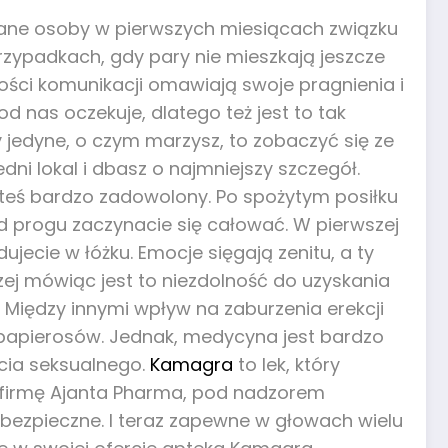
hane osoby w pierwszych miesiącach związku
przypadkach, gdy pary nie mieszkają jeszcze
wości komunikacji omawiają swoje pragnienia i
d nas oczekuje, dlatego też jest to tak
y jedyne, o czym marzysz, to zobaczyć się ze
i lokal i dbasz o najmniejszy szczegół.
steś bardzo zadowolony. Po spożytym posiłku
ż od progu zaczynacie się całować. W pierwszej
ujecie w łóżku. Emocje sięgają zenitu, a ty
czej mówiąc jest to niezdolność do uzyskania
 Między innymi wpływ na zaburzenia erekcji
 papierosów. Jednak, medycyna jest bardzo
cia seksualnego.
Kamagra
to lek, który
z firmę Ajanta Pharma, pod nadzorem
e bezpieczne. I teraz zapewne w głowach wielu