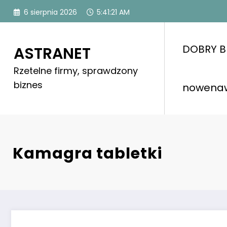
Skip
6 sierpnia 2026
5:41:22 AM
to
content
DOBRY B
ASTRANET
Rzetelne firmy, sprawdzony
biznes
nowena
Kamagra tabletki