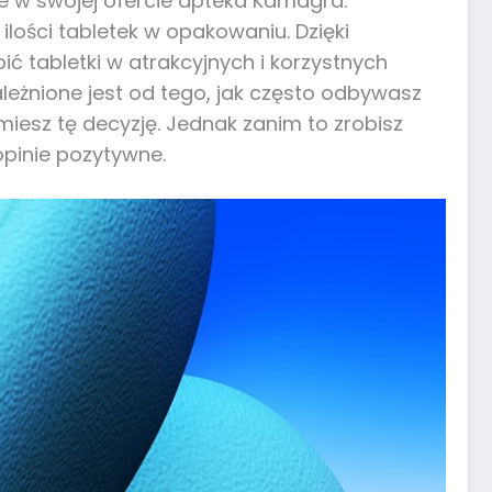
je w swojej ofercie apteka Kamagra.
ilości tabletek w opakowaniu. Dzięki
ć tabletki w atrakcyjnych i korzystnych
ależnione jest od tego, jak często odbywasz
iesz tę decyzję. Jednak zanim to zrobisz
pinie pozytywne.