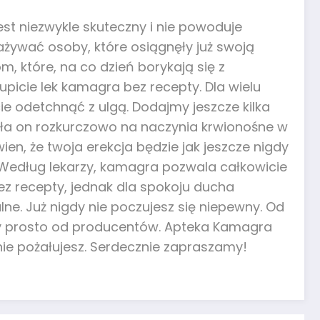
st niezwykle skuteczny i nie powoduje
ażywać osoby, które osiągnęły już swoją
m, które, na co dzień borykają się z
picie lek kamagra bez recepty. Dla wielu
ie odetchnąć z ulgą. Dodajmy jeszcze kilka
iała on rozkurczowo na naczynia krwionośne w
ien, że twoja erekcja będzie jak jeszcze nigdy
 Według lekarzy, kamagra pozwala całkowicie
z recepty, jednak dla spokoju ducha
ne. Już nigdy nie poczujesz się niepewny. Od
kty prosto od producentów. Apteka Kamagra
ie pożałujesz. Serdecznie zapraszamy!