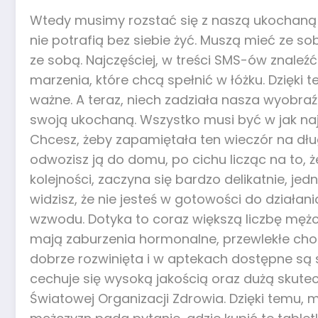
Wtedy musimy rozstać się z naszą ukochaną 
nie potrafią bez siebie żyć. Muszą mieć ze so
ze sobą. Najczęściej, w treści SMS-ów znaleźć
marzenia, które chcą spełnić w łóżku. Dzięki
ważne. A teraz, niech zadziała nasza wyobraźn
swoją ukochaną. Wszystko musi być w jak naj
Chcesz, żeby zapamiętała ten wieczór na dłu
odwozisz ją do domu, po cichu licząc na to, że
kolejności, zaczyna się bardzo delikatnie, je
widzisz, że nie jesteś w gotowości do działan
wzwodu. Dotyka to coraz większą liczbę mężc
mają zaburzenia hormonalne, przewlekłe cho
dobrze rozwinięta i w aptekach dostępne są 
cechuje się wysoką jakością oraz dużą skut
Światowej Organizacji Zdrowia. Dzięki temu, 