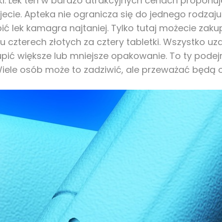
ki. Lek ten w bardzo atrakcyjnych cenach proponu
jecie. Apteka nie ogranicza się do jednego rodzaju 
 lek kamagra najtaniej. Tylko tutaj możecie zakupi
u czterech złotych za cztery tabletki. Wszystko uz
pić większe lub mniejsze opakowanie. To ty podejm
iele osób może to zadziwić, ale przeważać będą o