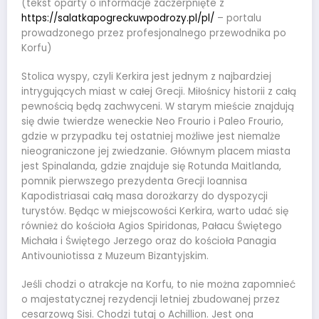
(tekst oparty o informacje zaczerpnięte z
https://salatkapogreckuwpodrozy.pl/pl/
– portalu
prowadzonego przez profesjonalnego przewodnika po
Korfu)
Stolica wyspy, czyli Kerkira jest jednym z najbardziej
intrygujących miast w całej Grecji. Miłośnicy historii z całą
pewnością będą zachwyceni. W starym mieście znajdują
się dwie twierdze weneckie Neo Frourio i Paleo Frourio,
gdzie w przypadku tej ostatniej możliwe jest niemalże
nieograniczone jej zwiedzanie. Głównym placem miasta
jest Spinalanda, gdzie znajduje się Rotunda Maitlanda,
pomnik pierwszego prezydenta Grecji Ioannisa
Kapodistriasai całą masa dorożkarzy do dyspozycji
turystów. Będąc w miejscowości Kerkira, warto udać się
również do kościoła Agios Spiridonas, Pałacu Świętego
Michała i Świętego Jerzego oraz do kościoła Panagia
Antivouniotissa z Muzeum Bizantyjskim.
Jeśli chodzi o atrakcje na Korfu, to nie można zapomnieć
o majestatycznej rezydencji letniej zbudowanej przez
cesarzową Sisi. Chodzi tutaj o Achillion. Jest ona