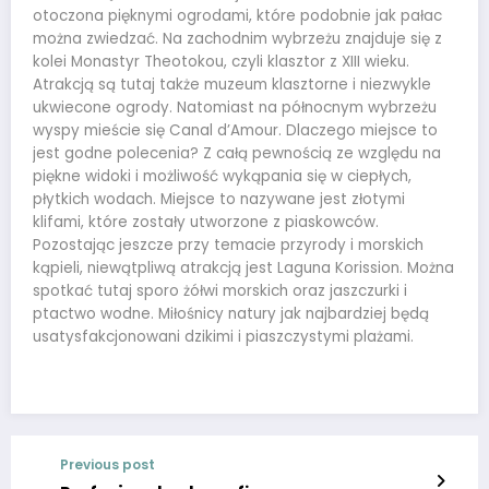
otoczona pięknymi ogrodami, które podobnie jak pałac
można zwiedzać. Na zachodnim wybrzeżu znajduje się z
kolei Monastyr Theotokou, czyli klasztor z XIII wieku.
Atrakcją są tutaj także muzeum klasztorne i niezwykle
ukwiecone ogrody. Natomiast na północnym wybrzeżu
wyspy mieście się Canal d’Amour. Dlaczego miejsce to
jest godne polecenia? Z całą pewnością ze względu na
piękne widoki i możliwość wykąpania się w ciepłych,
płytkich wodach. Miejsce to nazywane jest złotymi
klifami, które zostały utworzone z piaskowców.
Pozostając jeszcze przy temacie przyrody i morskich
kąpieli, niewątpliwą atrakcją jest Laguna Korission. Można
spotkać tutaj sporo żółwi morskich oraz jaszczurki i
ptactwo wodne. Miłośnicy natury jak najbardziej będą
usatysfakcjonowani dzikimi i piaszczystymi plażami.
Previous post