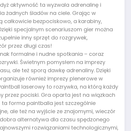
dyż aktywność ta wyzwala adrenalinę i
ia żadnych śladów na ciele. Grając w
ją całkowicie bezpociskowo, a karabiny,
. Dzięki specjalnym scenariuszom gier można
zupełnie inny sprzęt do rozgrywek,
ór przez długi czas!
dnak formalne i nudne spotkania – coraz
 rozrywki. Świetnym pomysłem na imprezy
asu, ale też sporą dawkę adrenaliny. Dzięki
 organizuje również imprezy plenerowe w
intball laserowy to rozrywka, na którą każdy
ny przez pociski. Gra oparta jest na wiązkach
 ta forma paintballa jest szczególnie
ne, ale też na wyjście ze znajomymi, wieczór
o dobra alternatywa dla czasu spędzonego
 najnowszymi rozwiązaniami technologicznymi,