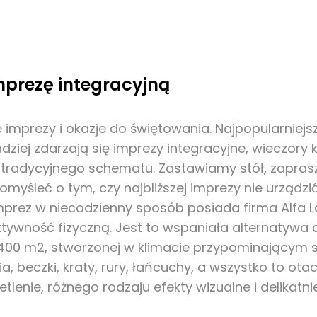
mprezę integracyjną
imprezy i okazje do świętowania. Najpopularniejsz
rzadziej zdarzają się imprezy integracyjne, wieczor
aj tradycyjnego schematu. Zastawiamy stół, zap
myśleć o tym, czy najbliższej imprezy nie urządzi
mprez w niecodzienny sposób posiada firma Alfa L
ywność fizyczną. Jest to wspaniała alternatywa d
400 m2, stworzonej w klimacie przypominającym 
cia, beczki, kraty, rury, łańcuchy, a wszystko to 
lenie, różnego rodzaju efekty wizualne i delikatni