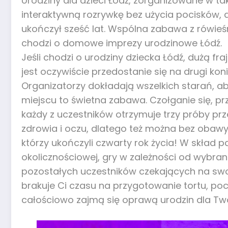
Urodziny dla dzieci Łódź, zorganizowane w 
interaktywną rozrywkę bez użycia pocisków, a
ukończył sześć lat. Wspólna zabawa z rówieśn
chodzi o domowe imprezy urodzinowe Łódź.
Jeśli chodzi o urodziny dziecka Łódź, dużą f
jest oczywiście przedostanie się na drugi kon
Organizatorzy dokładają wszelkich starań, a
miejscu to świetna zabawa. Czołganie się, pr
każdy z uczestników otrzymuje trzy próby prz
zdrowia i oczu, dlatego też można bez obaw
którzy ukończyli czwarty rok życia! W skład 
okolicznościowej, gry w zależności od wybrane
pozostałych uczestników czekających na swoj
brakuje Ci czasu na przygotowanie tortu, p
całościowo zajmą się oprawą urodzin dla Tw