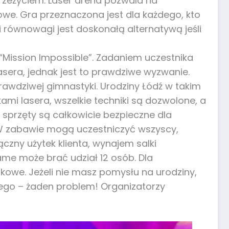
rzeżyciem. Laser arena pozwala na
rowe. Gra przeznaczona jest dla każdego, kto
i równowagi jest doskonałą alternatywą jeśli
 “Mission Impossible”. Zadaniem uczestnika
lasera, jednak jest to prawdziwe wyzwanie.
awdziwej gimnastyki. Urodziny Łódź w takim
ami lasera, wszelkie techniki są dozwolone, a
 sprzęty są całkowicie bezpieczne dla
 W zabawie mogą uczestniczyć wszyscy,
czny użytek klienta, wynajem salki
game może brać udział 12 osób. Dla
kowe. Jeżeli nie masz pomysłu na urodziny,
wego – żaden problem! Organizatorzy