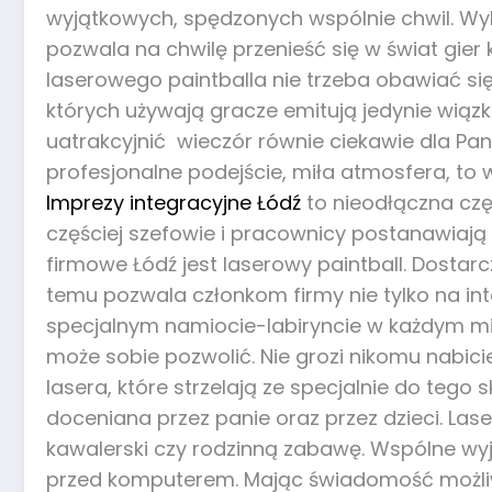
wyjątkowych, spędzonych wspólnie chwil. Wy
pozwala na chwilę przenieść się w świat gie
laserowego paintballa nie trzeba obawiać się 
których używają gracze emitują jedynie wiązk
uatrakcyjnić wieczór równie ciekawie dla Pan
profesjonalne podejście, miła atmosfera, to 
Imprezy integracyjne Łódź
to nieodłączna czę
częściej szefowie i pracownicy postanawiają
firmowe Łódź jest laserowy paintball. Dostarc
temu pozwala członkom firmy nie tylko na int
specjalnym namiocie-labiryncie w każdym mie
może sobie pozwolić. Nie grozi nikomu nabicie
lasera, które strzelają ze specjalnie do tego
doceniana przez panie oraz przez dzieci. Lase
kawalerski czy rodzinną zabawę. Wspólne wy
przed komputerem. Mając świadomość możliwoś