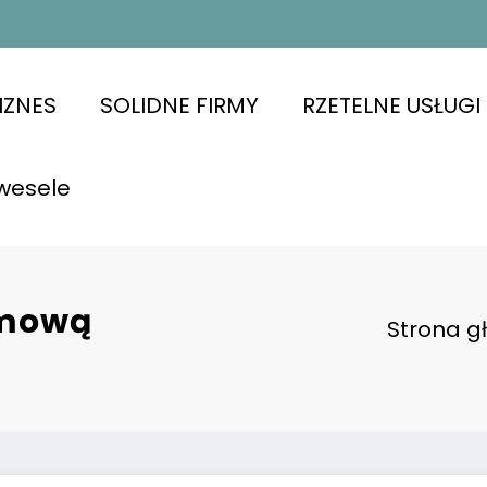
IZNES
SOLIDNE FIRMY
RZETELNE USŁUGI
wesele
rmową
Strona g