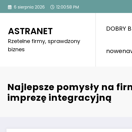
Skip
6 sierpnia 2026
12:01:00 PM
to
content
DOBRY B
ASTRANET
Rzetelne firmy, sprawdzony
biznes
nowena
Najlepsze pomysły na fi
imprezę integracyjną