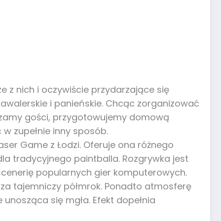
e z nich i oczywiście przydarzające się
y kawalerskie i panieńskie. Chcąc zorganizować
raszamy gości, przygotowujemy domową
ć w zupełnie inny sposób.
aser Game z Łodzi. Oferuje ona różnego
la tradycyjnego paintballa. Rozgrywka jest
scenerię popularnych gier komputerowych.
otacza tajemniczy półmrok. Ponadto atmosferę
e unosząca się mgła. Efekt dopełnia