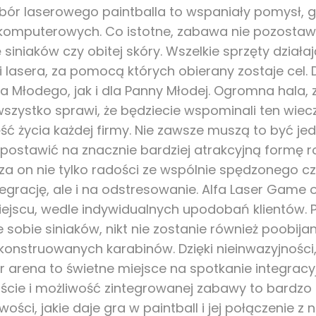
bór laserowego paintballa to wspaniały pomysł, g
r komputerowych. Co istotne, zabawa nie pozostaw
siniaków czy obitej skóry. Wszelkie sprzęty działa
i lasera, za pomocą których obierany zostaje cel
a Młodego, jak i dla Panny Młodej. Ogromna hala, 
wszystko sprawi, że będziecie wspominali ten wiecz
ść życia każdej firmy. Nie zawsze muszą to być je
 postawić na znacznie bardziej atrakcyjną formę
za on nie tylko radości ze wspólnie spędzonego cz
egrację, ale i na odstresowanie. Alfa Laser Game
jscu, wedle indywidualnych upodobań klientów. Pa
 sobie siniaków, nikt nie zostanie również poobija
 skonstruowanych karabinów. Dzięki nieinwazyjności,
r arena to świetne miejsce na spotkanie integracyj
jście i możliwość zintegrowanej zabawy to bardz
ci, jakie daje gra w paintball i jej połączenie z