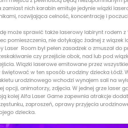
takim miejscu z pewnością będą niezapomnianym p
 zamiast nich karabin emituje jedynie wiązki lase
ikami, rozwijająca celność, koncentrację i poczuc
rajdę może sprawić także laserowy labirynt rodem z
iec pomieszczenia, nie dotykając żadnej z wiązek 
by Laser Room był pełen zasadzek o zmuszał do pr
zeskakiwanie czy przejście obok, nad lub pod wiązk
ejścia. Wiązki laserowe emitowane przez wszystkie
y świętować w ten sposób urodziny dziecka Łódź.
pakietu urodzinowego wchodzi wynajem sali na wyłą
j opcji, animatorzy, zdjęcia. W jednej grze laser 
ą kolej Alfa Laser Game zapewnia atrakcje dodat
oczęstunku, zaproszeń, oprawy przyjęcia urodzino
ojego dziecka.