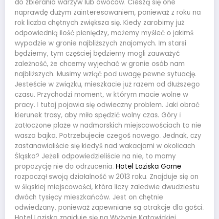
do zbierania warzyw lub owoców. Cieszą się one
naprawdę dużym zainteresowaniem, ponieważ z roku na
rok liczba chętnych zwiększa się. Kiedy zarobimy już
odpowiednią ilość pieniędzy, możemy myśleć o jakimś
wypadzie w gronie najbliższych znajomych. Im starsi
będziemy, tym częściej będziemy mogli zauważyć
zależność, że chcemy wyjechać w gronie osób nam
najbliższych. Musimy wziąć pod uwagę pewne sytuację.
Jesteście w związku, mieszkacie już razem od dłuższego
czasu. Przychodzi moment, w którym macie wolne w
pracy. I tutaj pojawia się odwieczny problem. Jaki obrać
kierunek trasy, aby miło spędzić wolny czas. Góry i
zatłoczone plaże w nadmorskich miejscowościach to nie
wasza bajka. Potrzebujecie czegoś nowego. Jednak, czy
zastanawialiście się kiedyś nad wakacjami w okolicach
Śląska? Jeżeli odpowiedzieliście na nie, to mamy
propozycję nie do odrzucenia.
Hotel Laziska Gorne
rozpoczął swoją działalność w 2013 roku. Znajduje się on
w śląskiej miejscowości, która liczy zaledwie dwudziestu
dwóch tysięcy mieszkańców. Jest on chętnie
odwiedzany, ponieważ zapewniane są atrakcje dla gości.
Hotel Laziska znajduje się na Wyżynie Katowickiej,