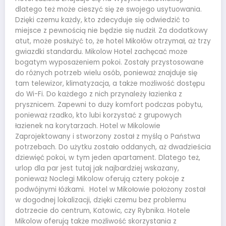
dlatego też może cieszyć się ze swojego usytuowania.
Dzięki czemu każdy, kto zdecyduje się odwiedzić to
miejsce z pewnością nie będzie się nudził. Za dodatkowy
atut, może posłużyć to, że hotel Mikołów otrzymał, aż trzy
gwiazdki standardu. Mikolow Hotel zachęcać może
bogatym wyposażeniem pokoi. Zostały przystosowane
do różnych potrzeb wielu osób, ponieważ znajduje się
tam telewizor, klimatyzacja, a także możliwość dostępu
do Wi-Fi. Do każdego z nich przynależy łazienka z
prysznicem. Zapewni to duży komfort podczas pobytu,
ponieważ rzadko, kto lubi korzystać z grupowych
łazienek na korytarzach. Hotel w Mikolowie
Zaprojektowany i stworzony został z myślą o Państwa
potrzebach. Do użytku zostało oddanych, aż dwadzieścia
dziewięć pokoi, w tym jeden apartament. Dlatego też,
urlop dla par jest tutaj jak najbardziej wskazany,
ponieważ Noclegi Mikolow oferują cztery pokoje z
podwójnymi łóżkami. Hotel w Mikołowie położony został
w dogodnej lokalizacji, dzięki czemu bez problemu
dotrzecie do centrum, Katowic, czy Rybnika. Hotele
Mikolow oferują także możliwość skorzystania z