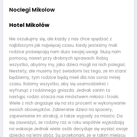
Noclegi Mikolow
Hotel Mikołów
Nie oszukujmy się, ale każdy z nas chce spędzać z
najbliższymi jak najwięcej czasu. Kiedy jesteśmy mali
rodzice poświęcają nam dużo swojej uwagi. Służą nam
pomocą, nawet przy drobnych sprawach. Robią
wszystko, abyśmy my, jako dzieci mogli na nich polegać.
Niestety, ale musimy być świadomi też tego, że im starsi
będziemy, tym rodzice będą mieli dla nas coraz mniej
czasu. Robimy wszystko, aby się usamodzielnić i
wyfrunąć z rodzinnego gniazda. Jednak zanim to
nastąpi, rodzic otacza nas mnóstwem miłości i troski.
Wiele z nich angażuje się na sto procent w wykonywanie
swoich obowiązków. Zabieranie dzieci na spacery,
zapewnianie im atrakcji, a także wypady za miasto. Da
się zauważyć, że rodziny raz w roku wspólnie wyjeżdżają
na wakacje.Jednak wiele osób decyduje się wysłać swoje
dziecko na letni obóz. Są przekonani, że w takim miejscu