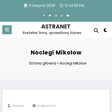
Skip
8 sierpnia 2026
12:42:59 PM
to
content
ASTRANET
Rzetelne firmy, sprawdzony biznes
Noclegi Mikolow
Strona główna
»
Noclegi Mikolow
Astranet
16 Marca 2021