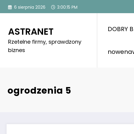
Skip
6 sierpnia 2026
3:00:15 PM
to
content
DOBRY B
ASTRANET
Rzetelne firmy, sprawdzony
biznes
nowena
ogrodzenia 5