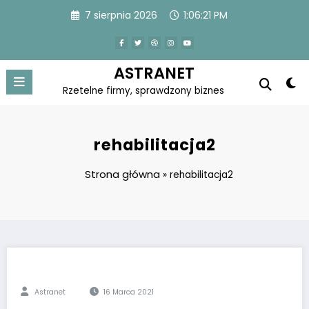
Skip
7 sierpnia 2026
1:06:21 PM
to
content
ASTRANET
Rzetelne firmy, sprawdzony biznes
rehabilitacja2
Strona główna
»
rehabilitacja2
Astranet
16 Marca 2021