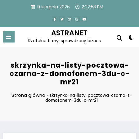
Skip
9 sierpnia 2026
2:22:54 PM
to
content
ASTRANET
Rzetelne firmy, sprawdzony biznes
skrzynka-na-listy-pocztowa-
czarna-z-domofonem-3du-c-
mr21
Strona główna
»
skrzynka-na-listy-pocztowa-czarna-z-
domofonem-3du-c-mr21