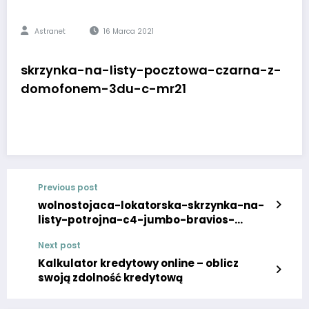
Astranet
16 Marca 2021
skrzynka-na-listy-pocztowa-czarna-z-
domofonem-3du-c-mr21
Previous post
wolnostojaca-lokatorska-skrzynka-na-
listy-potrojna-c4-jumbo-bravios-
germany.jpg
Next post
Kalkulator kredytowy online – oblicz
swoją zdolność kredytową