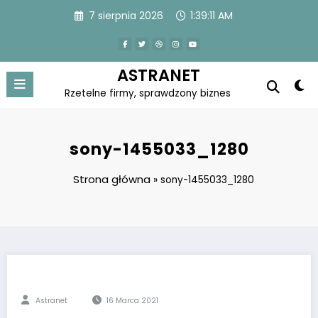
Skip
7 sierpnia 2026
1:39:11 AM
to
content
ASTRANET
Rzetelne firmy, sprawdzony biznes
sony-1455033_1280
Strona główna
»
sony-1455033_1280
Astranet
16 Marca 2021