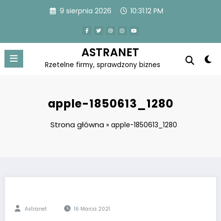
Skip
9 sierpnia 2026
10:31:12 PM
to
content
ASTRANET
Rzetelne firmy, sprawdzony biznes
apple-1850613_1280
Strona główna
»
apple-1850613_1280
Astranet
16 Marca 2021