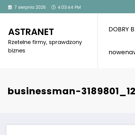
Skip
7 sierpnia 2026
4:03:44 PM
to
content
DOBRY B
ASTRANET
Rzetelne firmy, sprawdzony
biznes
nowena
businessman-3189801_1