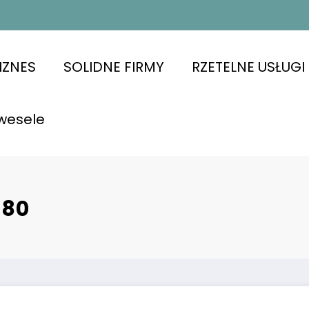
IZNES
SOLIDNE FIRMY
RZETELNE USŁUGI
wesele
280