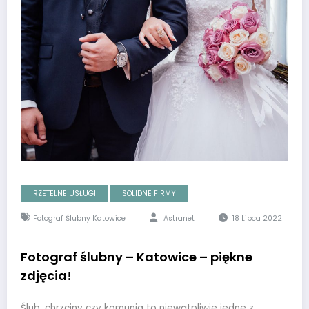
RZETELNE USŁUGI
SOLIDNE FIRMY
Fotograf Ślubny Katowice
Astranet
18 Lipca 2022
Fotograf ślubny – Katowice – piękne
zdjęcia!
Ślub, chrzciny czy komunia to niewątpliwie jedne z