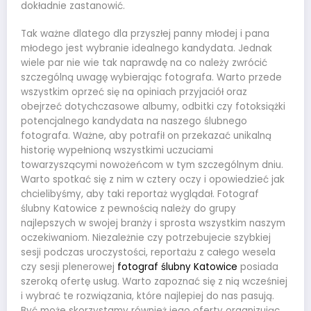
dokładnie zastanowić.
Tak ważne dlatego dla przyszłej panny młodej i pana
młodego jest wybranie idealnego kandydata. Jednak
wiele par nie wie tak naprawdę na co należy zwrócić
szczególną uwagę wybierając fotografa. Warto przede
wszystkim oprzeć się na opiniach przyjaciół oraz
obejrzeć dotychczasowe albumy, odbitki czy fotoksiążki
potencjalnego kandydata na naszego ślubnego
fotografa. Ważne, aby potrafił on przekazać unikalną
historię wypełnioną wszystkimi uczuciami
towarzyszącymi nowożeńcom w tym szczególnym dniu.
Warto spotkać się z nim w cztery oczy i opowiedzieć jak
chcielibyśmy, aby taki reportaż wyglądał. Fotograf
ślubny Katowice z pewnością należy do grupy
najlepszych w swojej branży i sprosta wszystkim naszym
oczekiwaniom. Niezależnie czy potrzebujecie szybkiej
sesji podczas uroczystości, reportażu z całego wesela
czy sesji plenerowej
fotograf ślubny Katowice
posiada
szeroką ofertę usług. Warto zapoznać się z nią wcześniej
i wybrać te rozwiązania, które najlepiej do nas pasują.
Być może skorzystamy również jego oferty organizując