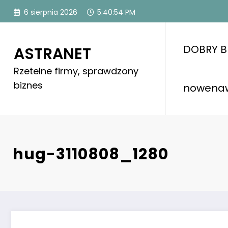
Skip
6 sierpnia 2026
5:40:54 PM
to
content
DOBRY B
ASTRANET
Rzetelne firmy, sprawdzony
biznes
nowena
hug-3110808_1280