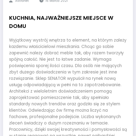
Astranet
16 Marca 2021
KUCHNIA, NAJWAŻNIEJSZE MIEJSCE W
DOMU
Wyjątkowy wystrój wnętrza to element, na którym zależy
każdemu właścicielowi mieszkania. Chcąc go sobie
zapewnić należy dobrać meble tak, aby razem tworzyły
spójną całość. Nie jest to łatwe zadanie. Wymaga
poświęcenia sporej ilości czasu. Dla osób nie mających
zbyt dużego doświadczenia w tym zakresie jest inne
rozwiązanie. Sklep SENATOR wypuścił na rynek nową
usługę odpowiadającą w pełni na to zapotrzebowanie.
Architekci z wieloletnim doświadczeniem pomogą
zaprojektować pomieszczenie tak, aby spełniało
standardy nowych trendów oraz godziło się ze stylem
klientów. Odwiedzając ów firmę można liczyć na
fachowe, profesjonalne podejście. Liczba wykonanych
zleceń świadczy o dużym rozeznaniu w temacie.
Pracownicy, dzięki swojej kreatywności i pomysłowości są
w stanie reagować na wszystkie, nawet najbardziej