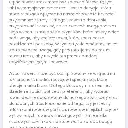
Kupno roweru Kross może być zarówno fascynującym,
jak i wymagającym procesem. Jest to decyzja, która
może znacząco wpłynąć na naszą aktywność fizyczną i
przyjemność z jazdy. Dlatego też warto dobrze się
przygotować i wiedzieć, na co zwracać uwagę podczas
tego wyboru. Istnieje wiele czynników, które należy wziąć
pod uwagę, aby znaleźć rower, który spełni nasze
oczekiwania i potrzeby. W tym artykule omówimy, na co
warto zwracać uwagę, gdy przystępujemy do zakupu
roweru Kross, aby uczynić ten proces bardziej
satysfakcjonującym i pewnym.
Wybór roweru może być skomplikowany ze względu na
różnorodność modeli, rodzajów i specjalizacji, które
oferuje marka Kross. Dlatego kluczowym krokiem jest
określenie swoich potrzeb i preferencji, aby wybrać
rower idealnie dopasowany do naszego stylu jazdy oraz
planowanych tras. Niezależnie od tego, czy jesteśmy
miłośnikami rowerów górskich, rowerów miejskich czy też
wytrzymałych rowerów trekkingowych, istnieje kilka
kluczowych czynników, na które warto zwrócić uwagę
przy zakupie roweru Kross.