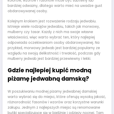
kolorów, wzorów i fasonów może być subtelny lub
bardziej odważny, dlatego warto mieć na uwadze gust
obdarowywanej osoby.
Kolejnym krokiem jest rozważenie rodzaju jedwabiu.
Istnieje wiele rodzajów jedwabiu, takich jak morwowy,
mulberry czy tasar. Każdy z nich ma swoje własne
właściwości, więc warto wybrać ten, który najlepiej
odpowiada oczekiwaniom osoby obdarowywanej. Na
przykład, morwowy jedwab jest bardziej popularny ze
względu na swoją delikatność i trwałość, podczas gdy
mulberry jedwab jest bardziej przewiewny i lekki.
Gdzie najlepiej kupić modną
piżamę jedwabną damską?
W poszukiwaniu modnej piżamy jedwabnej damskiej
warto wybrać się do miejsc, które oferują wysoką jakość,
różnorodność fasonów i wzorów oraz korzystne warunki
zakupu. Jednym z najlepszych miejsc są renomowane
butiki specjalizujące się w bieliźnie i odzieży nocnej. Tam