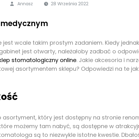
Annasz
28 Września 2022
em medycznym
 jest wcale takim prostym zadaniem. Kiedy jedna
abinet jest otwarty, należałoby zadbać o odpowi
klep stomatologiczny online
. Jakie akcesoria i n
owej asortymentem sklepu? Odpowiedzi na te jak r
kość
zi o asortyment, który jest dostępny na stronie r
, które możemy tam nabyć, są dostępne w atrakcyj
omatologa są to niezwykle istotne kwestie. Dbało