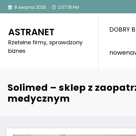
Skip
8 sierpnia 2026
2:07:21 PM
to
content
DOBRY B
ASTRANET
Rzetelne firmy, sprawdzony
biznes
nowena
Solimed – sklep z zaopat
medycznym