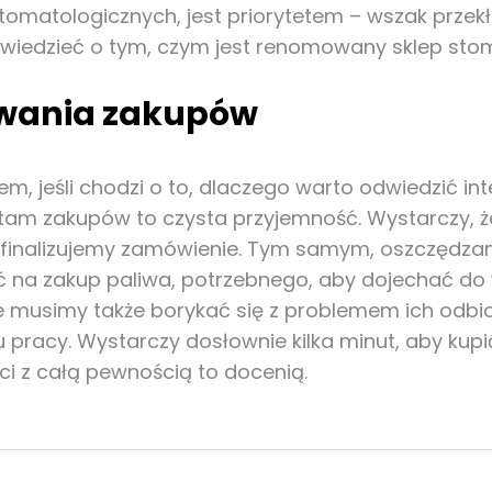
matologicznych, jest priorytetem – wszak przekł
y wiedzieć o tym, czym jest renomowany sklep stom
wania zakupów
em, jeśli chodzi o to, dlaczego warto odwiedzić i
 tam zakupów to czysta przyjemność. Wystarczy, 
inalizujemy zamówienie. Tym samym, oszczędzamy n
yć na zakup paliwa, potrzebnego, aby dojechać d
musimy także borykać się z problemem ich odbior
racy. Wystarczy dosłownie kilka minut, aby kupić 
ci z całą pewnością to docenią.