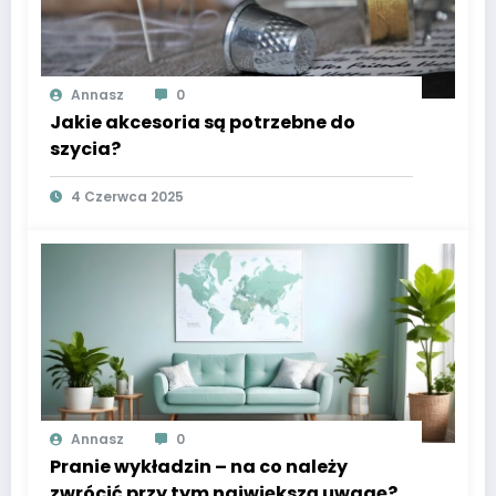
Annasz
0
Jakie akcesoria są potrzebne do
szycia?
4 Czerwca 2025
Annasz
0
Pranie wykładzin – na co należy
zwrócić przy tym największą uwagę?