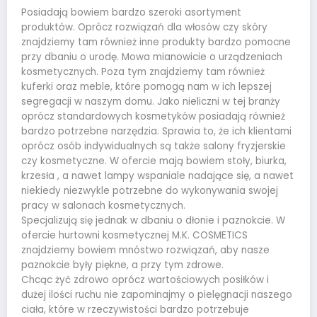
Posiadają bowiem bardzo szeroki asortyment
produktów. Oprócz rozwiązań dla włosów czy skóry
znajdziemy tam również inne produkty bardzo pomocne
przy dbaniu o urodę. Mowa mianowicie o urządzeniach
kosmetycznych. Poza tym znajdziemy tam również
kuferki oraz meble, które pomogą nam w ich lepszej
segregacji w naszym domu. Jako nieliczni w tej branży
oprócz standardowych kosmetyków posiadają również
bardzo potrzebne narzędzia. Sprawia to, że ich klientami
oprócz osób indywidualnych są także salony fryzjerskie
czy kosmetyczne. W ofercie mają bowiem stoły, biurka,
krzesła , a nawet lampy wspaniale nadające się, a nawet
niekiedy niezwykle potrzebne do wykonywania swojej
pracy w salonach kosmetycznych.
Specjalizują się jednak w dbaniu o dłonie i paznokcie. W
ofercie hurtowni kosmetycznej M.K. COSMETICS
znajdziemy bowiem mnóstwo rozwiązań, aby nasze
paznokcie były piękne, a przy tym zdrowe.
Chcąc żyć zdrowo oprócz wartościowych posiłków i
dużej ilości ruchu nie zapominajmy o pielęgnacji naszego
ciała, które w rzeczywistości bardzo potrzebuje