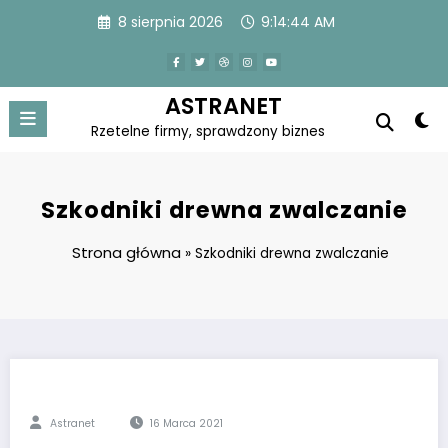
Skip
8 sierpnia 2026
9:14:45 AM
to
content
ASTRANET
Rzetelne firmy, sprawdzony biznes
Szkodniki drewna zwalczanie
Strona główna
»
Szkodniki drewna zwalczanie
Astranet
16 Marca 2021