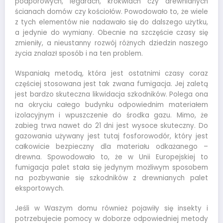
podporowych, legarach, krokwiach czy drewnianych
ścianach domów czy kościołów. Powodowało to, że wiele
z tych elementów nie nadawało się do dalszego użytku,
a jedynie do wymiany. Obecnie na szczęście czasy się
zmieniły, a nieustanny rozwój różnych dziedzin naszego
życia znalazł sposób i na ten problem.
Wspaniałą metodą, która jest ostatnimi czasy coraz
częściej stosowana jest tak zwana fumigacja. Jej zaletą
jest bardzo skuteczna likwidacja szkodników. Polega ona
na okryciu całego budynku odpowiednim materiałem
izolacyjnym i wpuszczenie do środka gazu. Mimo, że
zabieg trwa nawet do 21 dni jest wysoce skuteczny. Do
gazowania używany jest tutaj fosforowodór, który jest
całkowicie bezpieczny dla materiału odkażanego –
drewna. Spowodowało to, że w Unii Europejskiej to
fumigacja palet stała się jedynym możliwym sposobem
na pozbywanie się szkodników z drewnianych palet
eksportowych.
Jeśli w Waszym domu również pojawiły się insekty i
potrzebujecie pomocy w doborze odpowiedniej metody