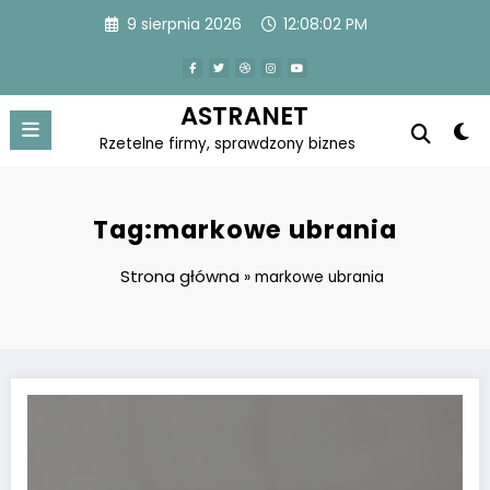
Skip
9 sierpnia 2026
12:08:02 PM
to
content
ASTRANET
Rzetelne firmy, sprawdzony biznes
Tag:markowe ubrania
Strona główna
»
markowe ubrania
Outlet z ekskluzywną odzieżą – Outfit.pl