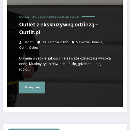
CIEKAWE TEMATY
DOBRY BIZNES
RZETELNE USŁUGI
Outlet z ekskluzywną odzieżą –
Outfit.pl
,
Seoaff
16 Sierpnia 2022
Markowe Ubrania
,
Outfit
Outlet
Ubrania wysokiej jakości nie zawsze oznaczają wysoką
cenę. Musimy tylko dowiedzieć się, gdzie najlepiej
robić…
Czytaj dalej