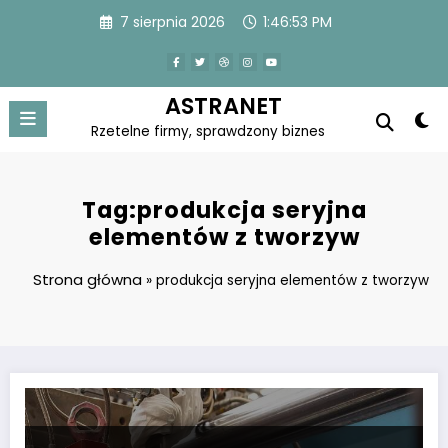
Skip
7 sierpnia 2026
1:46:53 PM
to
content
ASTRANET
Rzetelne firmy, sprawdzony biznes
Tag:produkcja seryjna
elementów z tworzyw
Strona główna
»
produkcja seryjna elementów z tworzyw
Masz problemy z procesem produkcyjnym? Sprawdź jakie masz możl