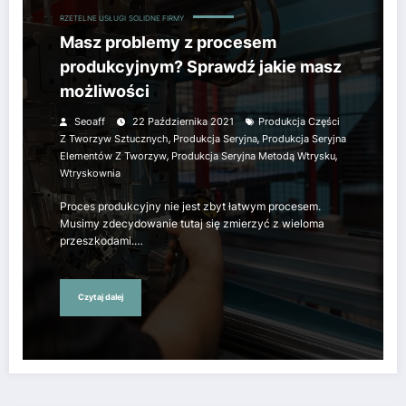
RZETELNE USŁUGI
SOLIDNE FIRMY
Masz problemy z procesem
produkcyjnym? Sprawdź jakie masz
możliwości
Seoaff
22 Października 2021
Produkcja Części
,
,
Z Tworzyw Sztucznych
Produkcja Seryjna
Produkcja Seryjna
,
,
Elementów Z Tworzyw
Produkcja Seryjna Metodą Wtrysku
Wtryskownia
Proces produkcyjny nie jest zbyt łatwym procesem.
Musimy zdecydowanie tutaj się zmierzyć z wieloma
przeszkodami.…
Czytaj dalej