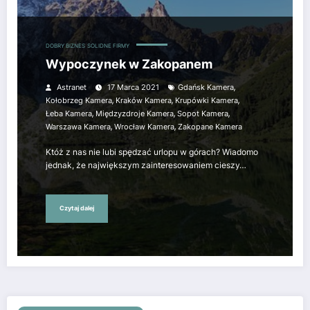
DOBRY BIZNES
SOLIDNE FIRMY
Wypoczynek w Zakopanem
,
Astranet
17 Marca 2021
Gdańsk Kamera
,
,
,
Kołobrzeg Kamera
Kraków Kamera
Krupówki Kamera
,
,
,
Łeba Kamera
Międzyzdroje Kamera
Sopot Kamera
,
,
Warszawa Kamera
Wrocław Kamera
Zakopane Kamera
Któż z nas nie lubi spędzać urlopu w górach? Wiadomo
jednak, że największym zainteresowaniem cieszy…
Czytaj dalej